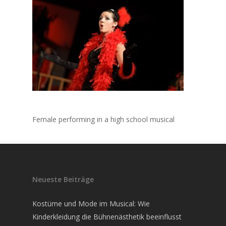
Kalender
August 2026
M
D
M
D
F
3
4
5
6
7
10
11
12
13
14
17
18
19
20
21
Female performing in a high school musical
24
25
26
27
28
31
« Sep.
Neueste Beiträge
Neueste Beiträge
Kostüme und Mode im Musical: Wie
Kostüme und Mode im Musica
Kinderkleidung die Bühnenästhetik beeinflusst