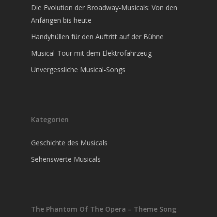
Kinderkleidung die Bühnenäst
Die Evolution der Broadway-Musicals: Von den
beeinflusst
Anfängen bis heute
Die Evolution der Broadway-
Handyhüllen für den Auftritt auf der Bühne
Von den Anfängen bis heute
Musical-Tour mit dem Elektrofahrzeug
Handyhüllen für den Auftritt 
Bühne
Unvergessliche Musical-Songs
Musical-Tour mit dem Elektr
Unvergessliche Musical-Song
Carmen Twillie, Lebo
Kategorien
Circle Of Life
Geschichte des Musicals
Sehenswerte Musicals
The Phantom Of The Opera – Theme Song