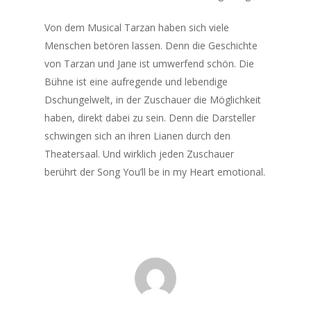
Von den Anfängen bis heute
Handyhüllen für den Auftritt 
Von dem Musical Tarzan haben sich viele
Bühne
Menschen betören lassen. Denn die Geschichte
Musical-Tour mit dem Elektr
von Tarzan und Jane ist umwerfend schön. Die
Unvergessliche Musical-Song
Bühne ist eine aufregende und lebendige
Dschungelwelt, in der Zuschauer die Möglichkeit
Carmen Twillie, Lebo
haben, direkt dabei zu sein. Denn die Darsteller
schwingen sich an ihren Lianen durch den
Circle Of Life
Theatersaal. Und wirklich jeden Zuschauer
berührt der Song You’ll be in my Heart emotional.