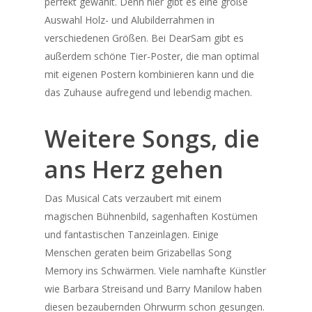
perfekt gewählt. Denn hier gibt es eine große
M
D
M
D
F
Auswahl Holz- und Alubilderrahmen in
verschiedenen Größen. Bei DearSam gibt es
3
4
5
6
7
außerdem schöne Tier-Poster, die man optimal
mit eigenen Postern kombinieren kann und die
10
11
12
13
14
das Zuhause aufregend und lebendig machen.
17
18
19
20
21
24
25
26
27
28
Weitere Songs, die
31
ans Herz gehen
« Sep.
Das Musical Cats verzaubert mit einem
magischen Bühnenbild, sagenhaften Kostümen
Neueste Beiträge
und fantastischen Tanzeinlagen. Einige
Kostüme und Mode im Musica
Menschen geraten beim Grizabellas Song
Kinderkleidung die Bühnenäst
Memory ins Schwärmen. Viele namhafte Künstler
beeinflusst
wie Barbara Streisand und Barry Manilow haben
Die Evolution der Broadway-
diesen bezaubernden Ohrwurm schon gesungen.