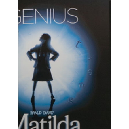
Handyhüllen für den Auftritt 
Bühne
Musical-Tour mit dem Elektr
Unvergessliche Musical-Song
Carmen Twillie, Lebo
Circle Of Life