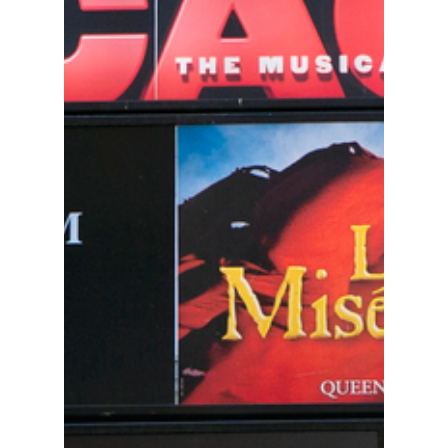
3
4
5
6
7
10
11
12
13
14
17
18
19
20
21
24
25
26
27
28
31
« Sep.
Neueste Beiträge
Kostüme und Mode im Musica
Kinderkleidung die Bühnenäst
beeinflusst
Die Evolution der Broadway-
Von den Anfängen bis heute