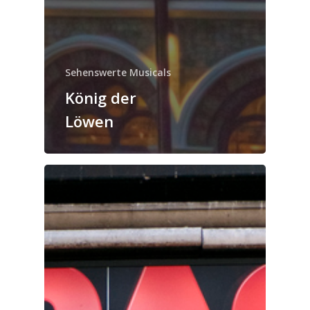
Sehenswerte Musicals
König der
Löwen
Kategorien
Geschichte des Musicals
Sehenswerte Musicals
Kalender
August 2026
M
D
M
D
F