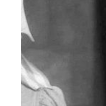
Hit enter to search or ESC to close